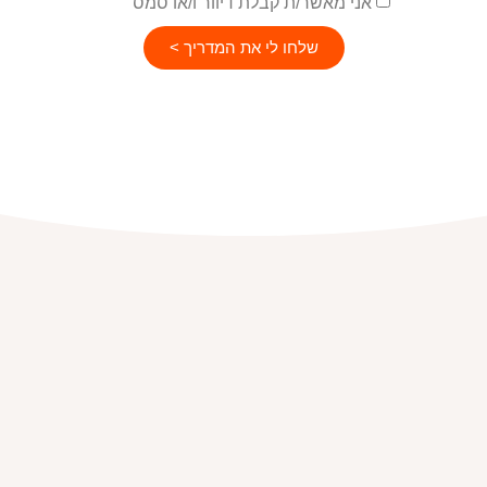
אני מאשר/ת קבלת דיוור ו/או סמס
שלחו לי את המדריך >